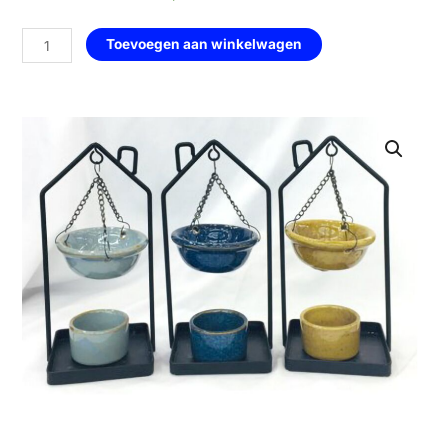
geurbrander
huiskader
Toevoegen aan winkelwagen
-
Zakelijk
—
donker
blauw
aantal