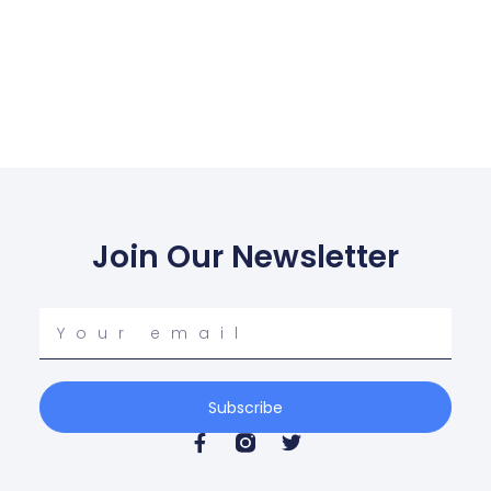
Join Our Newsletter
Your
email
Subscribe
F
T
a
w
c
i