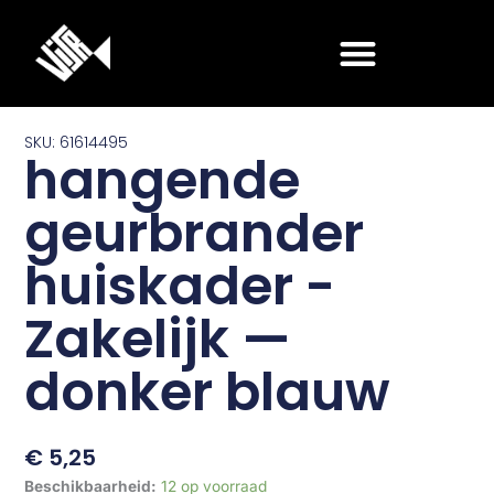
Ga
naar
de
inhoud
SKU: 61614495
hangende
geurbrander
huiskader -
Zakelijk —
donker blauw
€
5,25
hangende
Beschikbaarheid:
12 op voorraad