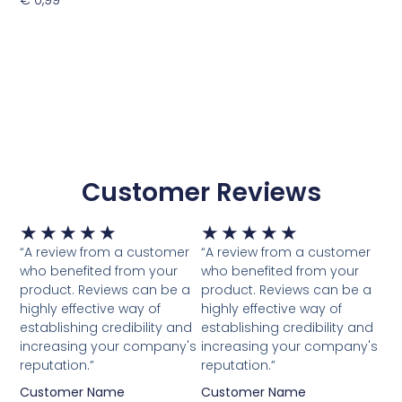
€
0,99
Toevoegen Aan Winkelwagen
Customer Reviews
Waardering
Waardering
★
★
★
★
★
★
★
★
★
★
5
5
“A review from a customer
“A review from a customer
van
van
who benefited from your
who benefited from your
5
5
product. Reviews can be a
product. Reviews can be a
highly effective way of
highly effective way of
establishing credibility and
establishing credibility and
increasing your company's
increasing your company's
reputation.”
reputation.”
Customer Name
Customer Name