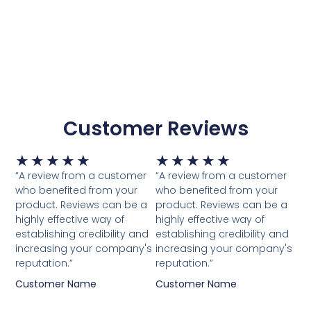
Toevoegen Aan Winkelwagen
Customer Reviews
Waardering
Waardering
★
★
★
★
★
★
★
★
★
★
5
5
“A review from a customer
“A review from a customer
van
van
who benefited from your
who benefited from your
5
5
product. Reviews can be a
product. Reviews can be a
highly effective way of
highly effective way of
establishing credibility and
establishing credibility and
increasing your company's
increasing your company's
reputation.”
reputation.”
Customer Name
Customer Name