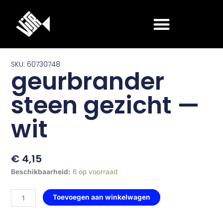
Ga
naar
de
inhoud
SKU: 60730748
geurbrander
steen gezicht —
wit
€
4,15
geurbrander
Beschikbaarheid:
6 op voorraad
steen
gezicht
Toevoegen aan winkelwagen
—
wit