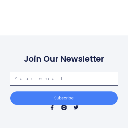
Join Our Newsletter
Your
email
Subscribe
F
T
a
w
c
i
e
t
b
t