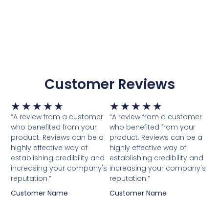
Customer Reviews
Waardering
Waardering
★
★
★
★
★
★
★
★
★
★
5
5
“A review from a customer
“A review from a customer
van
van
who benefited from your
who benefited from your
5
5
product. Reviews can be a
product. Reviews can be a
highly effective way of
highly effective way of
establishing credibility and
establishing credibility and
increasing your company's
increasing your company's
reputation.”
reputation.”
Customer Name
Customer Name