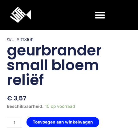
Ga
naar
de
inhoud
SKU: 60731011
geurbrander
small bloem
reliëf
€
3,57
geurbrander
Beschikbaarheid:
10 op voorraad
small
bloem
Toevoegen aan winkelwagen
reliëf
aantal