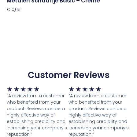
Metalen Schaaltje Basic – Creme
€
0,65
Toevoegen Aan Winkelwagen
Customer Reviews
Waardering
Waardering
★
★
★
★
★
★
★
★
★
★
5
5
“A review from a customer
“A review from a customer
van
van
who benefited from your
who benefited from your
5
5
product. Reviews can be a
product. Reviews can be a
highly effective way of
highly effective way of
establishing credibility and
establishing credibility and
increasing your company's
increasing your company's
reputation.”
reputation.”