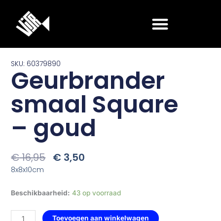
Ga
naar
de
inhoud
SKU: 60379890
Geurbrander
smaal Square
– goud
Oorspronkelijke
Huidige
€
16,95
€
3,50
Prijs
Prijs
8x8x10cm
Was:
Is:
€ 16,95.
€ 3,50.
Geurbrander
Beschikbaarheid:
43 op voorraad
smaal
Square
Toevoegen aan winkelwagen