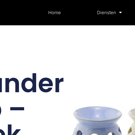
Home
Diensten
ander
 –
ek