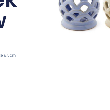
w
te 8.5cm