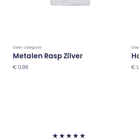
Geen categorie
Gee
Metalen Rasp Zilver
Ho
€
0,99
€
1
Toevoegen Aan Winkelwagen
To
Waardering
★
★
★
★
★