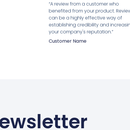
5
“A review from a customer who
van
benefited from your product. Revie
5
can be a highly effective way of
establishing credibility and increasi
your company's reputation.”
Customer Name
ewsletter