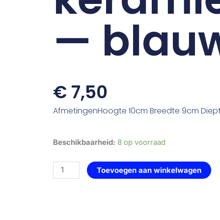
— blau
€
7,50
AfmetingenHoogte 10cm Breedte 9cm Diep
geurbrander
Beschikbaarheid:
8 op voorraad
-
schub
Toevoegen aan winkelwagen
-
keramiek
—
blauw