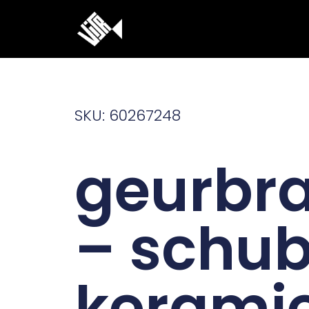
Ga
naar
de
inhoud
SKU: 60267248
geurbr
– schub
kerami