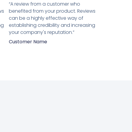
5
“A review from a customer who
van
ws
benefited from your product. Reviews
5
can be a highly effective way of
ng
establishing credibility and increasing
your company's reputation.”
Customer Name