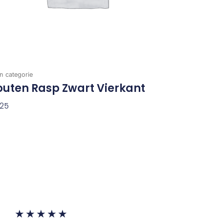
n categorie
uten Rasp Zwart Vierkant
,25
evoegen Aan Winkelwagen
Waardering
★
★
★
★
★