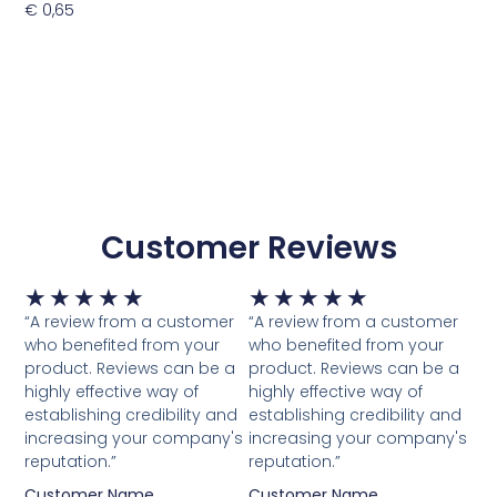
€
0,65
Toevoegen Aan Winkelwagen
Customer Reviews
Waardering
Waardering
★
★
★
★
★
★
★
★
★
★
5
5
“A review from a customer
“A review from a customer
van
van
who benefited from your
who benefited from your
5
5
product. Reviews can be a
product. Reviews can be a
highly effective way of
highly effective way of
establishing credibility and
establishing credibility and
increasing your company's
increasing your company's
reputation.”
reputation.”
Customer Name
Customer Name