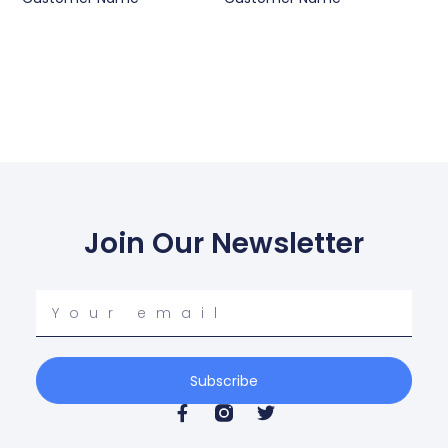
Join Our Newsletter
Your
email
Subscribe
F
T
a
w
c
i