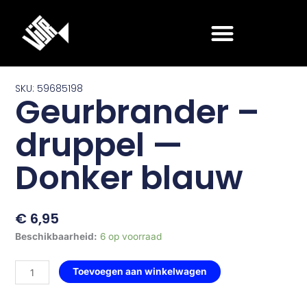
Ga
naar
de
inhoud
SKU: 59685198
Geurbrander –
druppel —
Donker blauw
€
6,95
Geurbrander
Beschikbaarheid:
6 op voorraad
-
druppel
Toevoegen aan winkelwagen
—
Donker