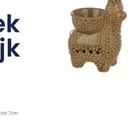
ek
jk
epte 7cm