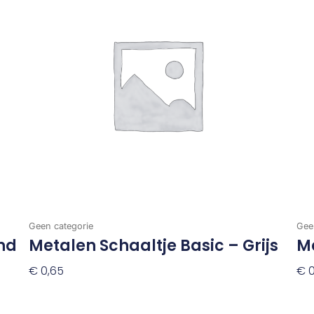
Geen categorie
Gee
nd
Metalen Schaaltje Basic – Grijs
M
€
0,65
€
0
Toevoegen Aan Winkelwagen
To