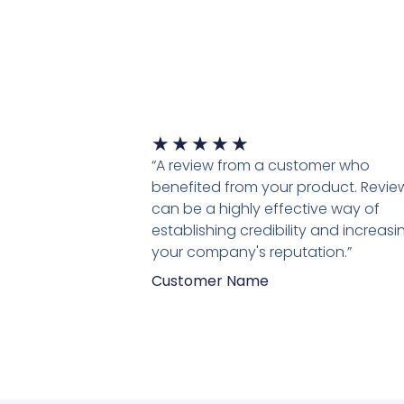
Waardering
★
★
★
★
★
5
“A review from a customer who
van
benefited from your product. Revie
5
can be a highly effective way of
establishing credibility and increasi
your company's reputation.”
Customer Name