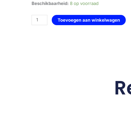
geurbrander
Beschikbaarheid:
8 op voorraad
-
alpaca
Toevoegen aan winkelwagen
-
keramiek
-
Zakelijk
—
bruin
aantal
R