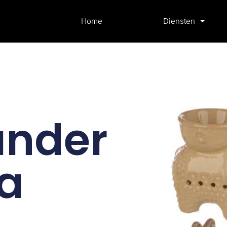
Home
Diensten
ander
a