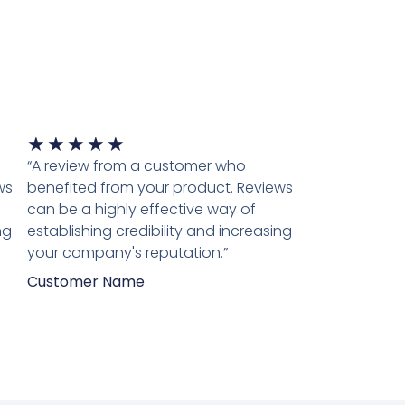
Waardering
★
★
★
★
★
5
“A review from a customer who
van
ws
benefited from your product. Reviews
5
can be a highly effective way of
ng
establishing credibility and increasing
your company's reputation.”
Customer Name