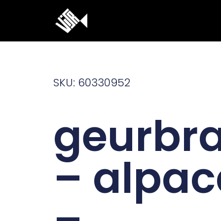
Ga
naar
de
inhoud
SKU: 60330952
geurbr
– alpac
–