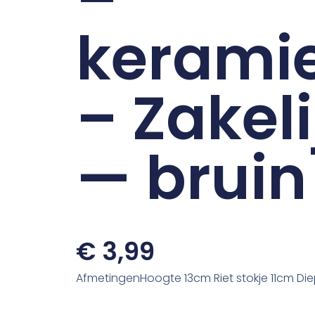
kerami
– Zakeli
— bruin
€
3,99
AfmetingenHoogte 13cm Riet stokje 11cm Di