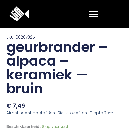
Ga
naar
de
inhoud
SKU: 60267325
geurbrander –
alpaca –
keramiek —
bruin
€
7,49
AfmetingenHoogte 13cm Riet stokje 11cm Diepte 7cm
geurbrander
Beschikbaarheid:
8 op voorraad