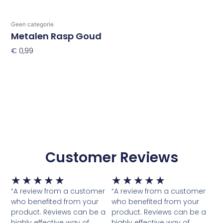
Geen categorie
Metalen Rasp Goud
€
0,99
Toevoegen Aan Winkelwagen
Customer Reviews
Waardering
Waardering
★
★
★
★
★
★
★
★
★
★
5
5
“A review from a customer
“A review from a customer
van
van
who benefited from your
who benefited from your
5
5
product. Reviews can be a
product. Reviews can be a
highly effective way of
highly effective way of