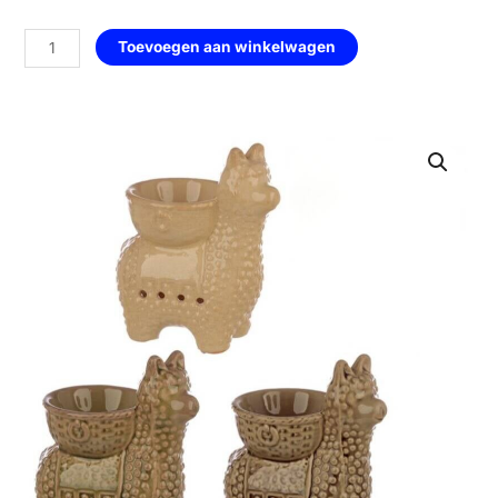
-
alpaca
Toevoegen aan winkelwagen
-
keramiek
—
bruin
aantal