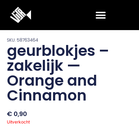
Ga
naar
de
inhoud
SKU: 58763464
geurblokjes –
zakelijk —
Orange and
Cinnamon
€
0,90
Uitverkocht