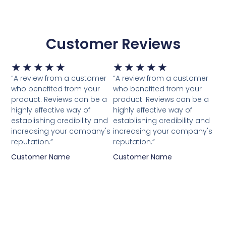
Customer Reviews
Waardering
Waardering
★
★
★
★
★
★
★
★
★
★
5
5
“A review from a customer
“A review from a customer
van
van
who benefited from your
who benefited from your
5
5
product. Reviews can be a
product. Reviews can be a
highly effective way of
highly effective way of
establishing credibility and
establishing credibility and
increasing your company's
increasing your company's
reputation.”
reputation.”
Customer Name
Customer Name