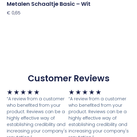
Metalen Schaaltje Basic – Wit
€
0,65
Toevoegen Aan Winkelwagen
Customer Reviews
Waardering
Waardering
★
★
★
★
★
★
★
★
★
★
5
5
“A review from a customer
“A review from a customer
van
van
who benefited from your
who benefited from your
5
5
product. Reviews can be a
product. Reviews can be a
highly effective way of
highly effective way of
establishing credibility and
establishing credibility and
increasing your company's
increasing your company's