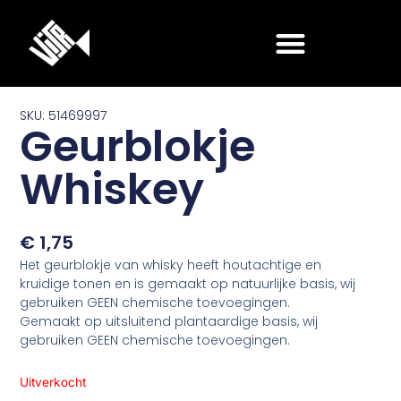
Ga
naar
de
inhoud
SKU: 51469997
Geurblokje
Whiskey
€
1,75
Het geurblokje van whisky heeft houtachtige en
kruidige tonen en is gemaakt op natuurlijke basis, wij
gebruiken GEEN chemische toevoegingen.
Gemaakt op uitsluitend plantaardige basis, wij
gebruiken GEEN chemische toevoegingen.
Uitverkocht