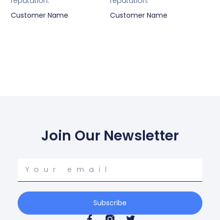
reputation.”
reputation.”
Customer Name
Customer Name
Join Our Newsletter
Your
email
Subscribe
F
T