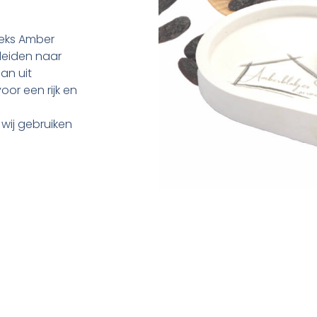
seks Amber
leiden naar
an uit
or een rijk en
wij gebruiken