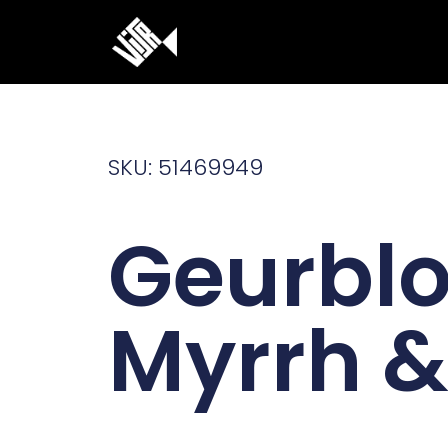
Ga
naar
de
inhoud
SKU: 51469949
Geurblo
Myrrh &