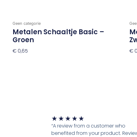
Geen categorie
Gee
Metalen Schaaltje Basic –
Me
Groen
Z
€
0,65
€
0
Toevoegen Aan Winkelwagen
To
Waardering
★
★
★
★
★
5
“A review from a customer who
van
benefited from your product. Revie