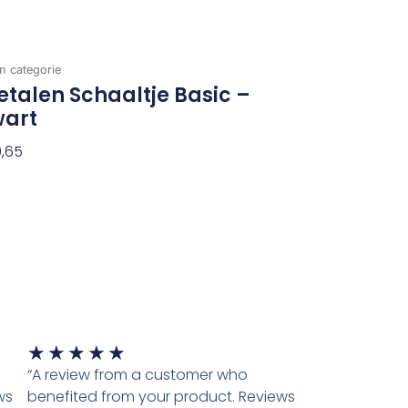
n categorie
talen Schaaltje Basic –
wart
,65
evoegen Aan Winkelwagen
Waardering
★
★
★
★
★
5
“A review from a customer who
van
ws
benefited from your product. Reviews