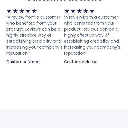
Waardering
Waardering
★
★
★
★
★
★
★
★
★
★
5
5
“A review from a customer
“A review from a customer
van
van
who benefited from your
who benefited from your
5
5
product. Reviews can be a
product. Reviews can be a
highly effective way of
highly effective way of
establishing credibility and
establishing credibility and
increasing your company's
increasing your company's
reputation.”
reputation.”
Customer Name
Customer Name