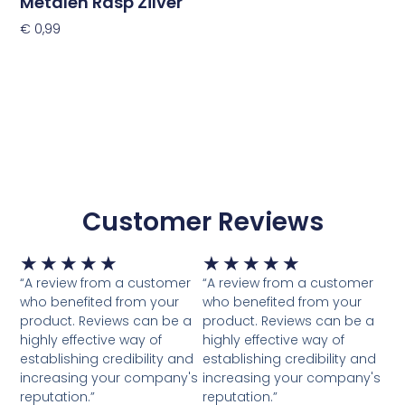
Metalen Rasp Zilver
€
0,99
Toevoegen Aan Winkelwagen
Customer Reviews
Waardering
Waardering
★
★
★
★
★
★
★
★
★
★
5
5
“A review from a customer
“A review from a customer
van
van
who benefited from your
who benefited from your
5
5
product. Reviews can be a
product. Reviews can be a
highly effective way of
highly effective way of
establishing credibility and
establishing credibility and
increasing your company's
increasing your company's
reputation.”
reputation.”