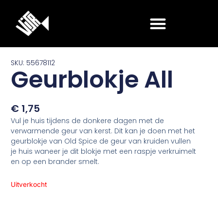
Ga
naar
de
inhoud
SKU: 55678112
Geurblokje All
€
1,75
Vul je huis tijdens de donkere dagen met de
verwarmende geur van kerst. Dit kan je doen met het
geurblokje van Old Spice de geur van kruiden vullen
je huis waneer je dit blokje met een raspje verkruimelt
en op een brander smelt.
Uitverkocht