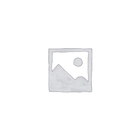
161
Strawberries
aantal