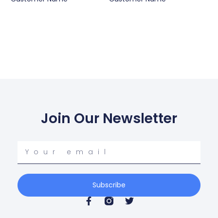
Join Our Newsletter
Your
email
Subscribe
F
T
a
w
c
i