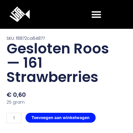
Ga
naar
de
inhoud
SKU: f8872ca64877
Gesloten Roos
— 161
Strawberries
€
0,60
25 gram
Gesloten
Toevoegen aan winkelwagen
Roos
—