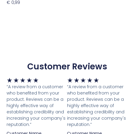
€
0,99
Toevoegen Aan Winkelwagen
Customer Reviews
Waardering
Waardering
★
★
★
★
★
★
★
★
★
★
5
5
“A review from a customer
“A review from a customer
van
van
who benefited from your
who benefited from your
5
5
product. Reviews can be a
product. Reviews can be a
highly effective way of
highly effective way of
establishing credibility and
establishing credibility and
increasing your company's
increasing your company's
reputation.”
reputation.”
Customer Name
Customer Name