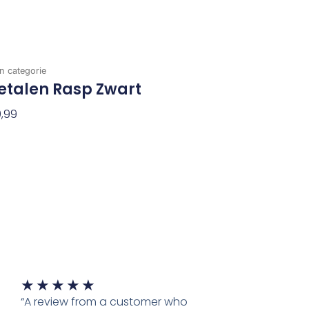
n categorie
etalen Rasp Zwart
,99
evoegen Aan Winkelwagen
Waardering
★
★
★
★
★
5
“A review from a customer who