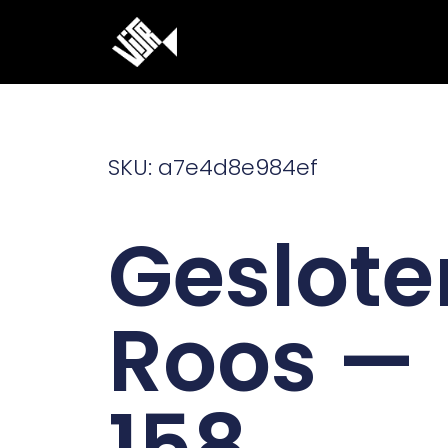
Ga
naar
de
inhoud
SKU: a7e4d8e984ef
Geslote
Roos —
158