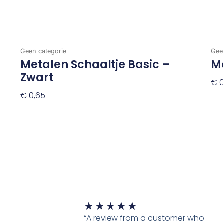
Geen categorie
Gee
Metalen Schaaltje Basic –
M
Zwart
€
0
€
0,65
To
Toevoegen Aan Winkelwagen
Waardering
★
★
★
★
★
5
“A review from a customer who