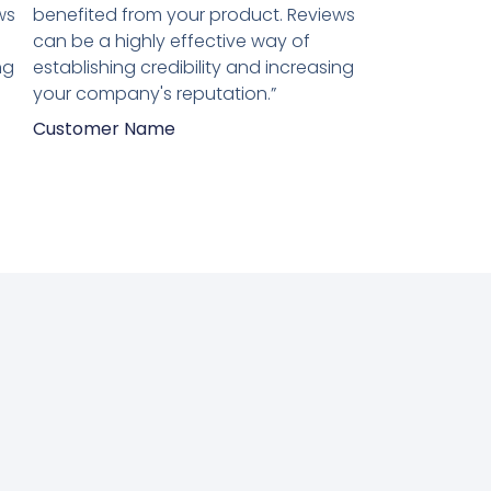
van
ws
benefited from your product. Reviews
5
can be a highly effective way of
ng
establishing credibility and increasing
your company's reputation.”
Customer Name