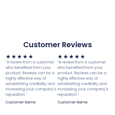
Customer Reviews
Waardering
Waardering
★
★
★
★
★
★
★
★
★
★
5
5
“A review from a customer
“A review from a customer
van
van
who benefited from your
who benefited from your
5
5
product. Reviews can be a
product. Reviews can be a
highly effective way of
highly effective way of
establishing credibility and
establishing credibility and
increasing your company's
increasing your company's
reputation.”
reputation.”
Customer Name
Customer Name