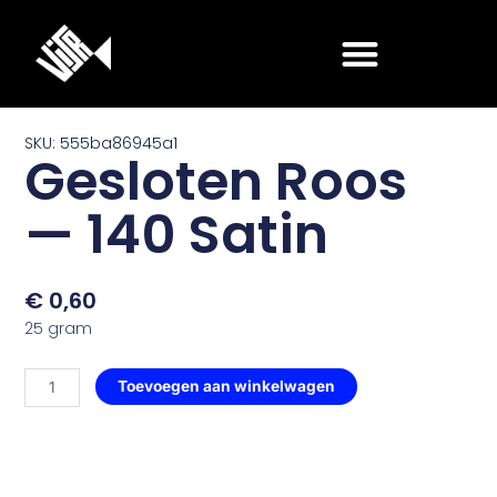
Ga
naar
de
inhoud
SKU: 555ba86945a1
Gesloten Roos
— 140 Satin
€
0,60
25 gram
Gesloten
Toevoegen aan winkelwagen
Roos
—
140
Satin