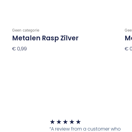
Geen categorie
Gee
Metalen Rasp Zilver
M
€
0,99
€
0
Toevoegen Aan Winkelwagen
To
Waardering
★
★
★
★
★
5
“A review from a customer who