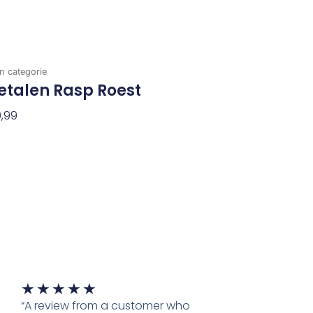
n categorie
etalen Rasp Roest
,99
evoegen Aan Winkelwagen
Waardering
★
★
★
★
★
5
“A review from a customer who