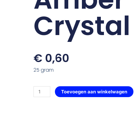
Crystal
€
0,60
25 gram
Gesloten
Toevoegen aan winkelwagen
Roos
—
115
Amber
Crystal
aantal