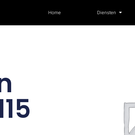
Home
Diensten
n
115