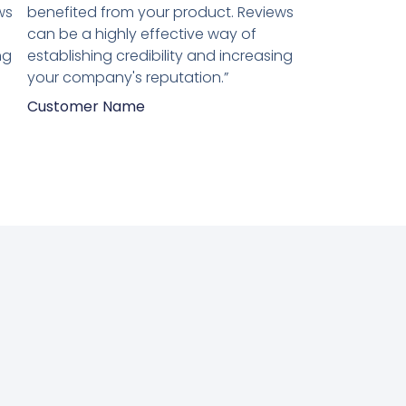
van
ws
benefited from your product. Reviews
5
can be a highly effective way of
ng
establishing credibility and increasing
your company's reputation.”
Customer Name