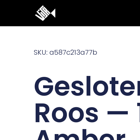
Ga
naar
de
inhoud
SKU: a587c213a77b
Geslote
Roos — 
Amber