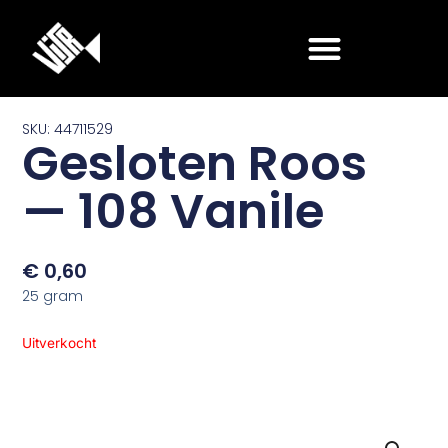
Ga
naar
de
inhoud
SKU: 44711529
Gesloten Roos
— 108 Vanile
€
0,60
25 gram
Uitverkocht