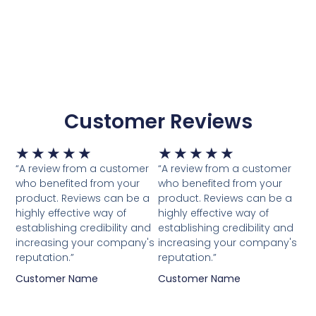
Customer Reviews
Waardering
Waardering
★
★
★
★
★
★
★
★
★
★
5
5
“A review from a customer
“A review from a customer
van
van
who benefited from your
who benefited from your
5
5
product. Reviews can be a
product. Reviews can be a
highly effective way of
highly effective way of
establishing credibility and
establishing credibility and
increasing your company's
increasing your company's
reputation.”
reputation.”
Customer Name
Customer Name