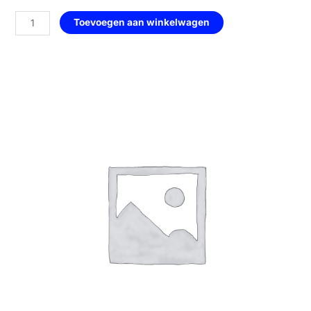
Geometrisch
Toevoegen aan winkelwagen
Hart
—
155
Invicto
aantal