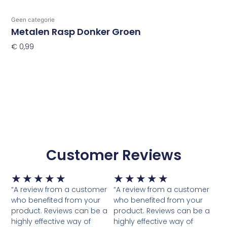
Geen categorie
Metalen Rasp Donker Groen
€
0,99
Toevoegen Aan Winkelwagen
Customer Reviews
Waardering
Waardering
★
★
★
★
★
★
★
★
★
★
5
5
“A review from a customer
“A review from a customer
van
van
who benefited from your
who benefited from your
5
5
product. Reviews can be a
product. Reviews can be a
highly effective way of
highly effective way of