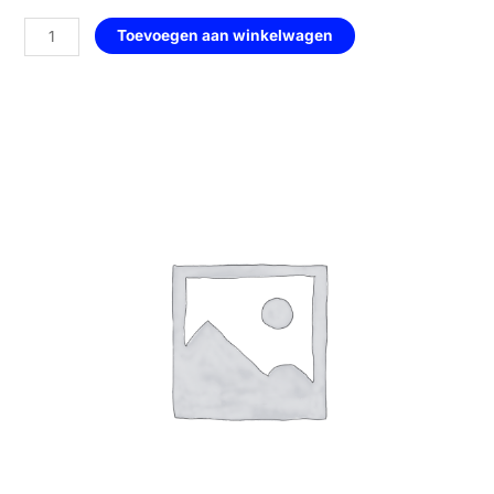
Geometrisch
Toevoegen aan winkelwagen
Hart
—
149
Elegant
aantal