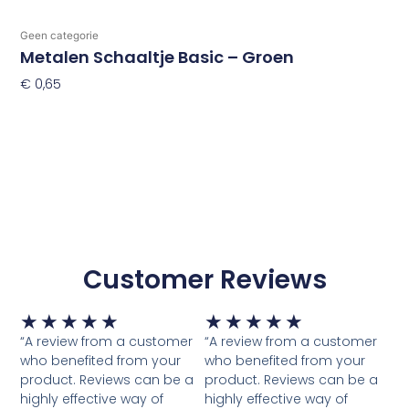
Geen categorie
Metalen Schaaltje Basic – Groen
€
0,65
Toevoegen Aan Winkelwagen
Customer Reviews
Waardering
Waardering
★
★
★
★
★
★
★
★
★
★
5
5
“A review from a customer
“A review from a customer
van
van
who benefited from your
who benefited from your
5
5
product. Reviews can be a
product. Reviews can be a
highly effective way of
highly effective way of