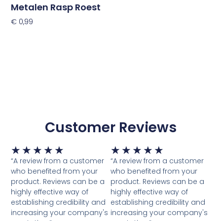
Metalen Rasp Roest
€
0,99
Toevoegen Aan Winkelwagen
Customer Reviews
Waardering
Waardering
★
★
★
★
★
★
★
★
★
★
5
5
“A review from a customer
“A review from a customer
van
van
who benefited from your
who benefited from your
5
5
product. Reviews can be a
product. Reviews can be a
highly effective way of
highly effective way of
establishing credibility and
establishing credibility and
increasing your company's
increasing your company's