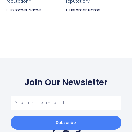
reputation.”
reputation.”
Customer Name
Customer Name
Join Our Newsletter
Your
email
Subscribe
F
T