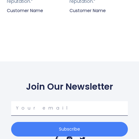
reputation.”
reputation.”
Customer Name
Customer Name
Join Our Newsletter
Your
email
Subscribe
F
T