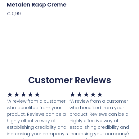
Metalen Rasp Creme
€
0,99
Toevoegen Aan Winkelwagen
Customer Reviews
Waardering
Waardering
★
★
★
★
★
★
★
★
★
★
5
5
“A review from a customer
“A review from a customer
van
van
who benefited from your
who benefited from your
5
5
product. Reviews can be a
product. Reviews can be a
highly effective way of
highly effective way of
establishing credibility and
establishing credibility and
increasing your company's
increasing your company's