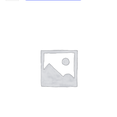
187
Yuzu
aantal