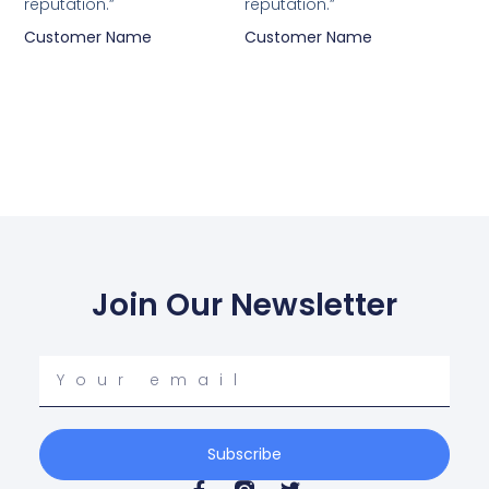
reputation.”
reputation.”
Customer Name
Customer Name
Join Our Newsletter
Your
email
Subscribe
F
T