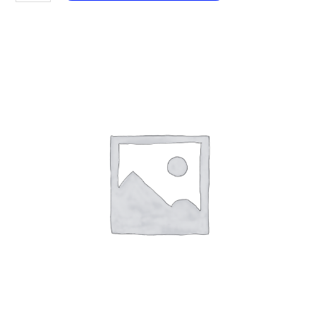
180
Bubblegum
aantal