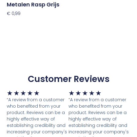
Metalen Rasp Grijs
€
0,99
Toevoegen Aan Winkelwagen
Customer Reviews
Waardering
Waardering
★
★
★
★
★
★
★
★
★
★
5
5
“A review from a customer
“A review from a customer
van
van
who benefited from your
who benefited from your
5
5
product. Reviews can be a
product. Reviews can be a
highly effective way of
highly effective way of
establishing credibility and
establishing credibility and
increasing your company's
increasing your company's