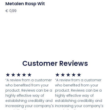
Metalen Rasp Wit
€
0,99
Toevoegen Aan Winkelwagen
Customer Reviews
Waardering
Waardering
★
★
★
★
★
★
★
★
★
★
5
5
“A review from a customer
“A review from a customer
van
van
who benefited from your
who benefited from your
5
5
product. Reviews can be a
product. Reviews can be a
highly effective way of
highly effective way of
establishing credibility and
establishing credibility and
increasing your company's
increasing your company's