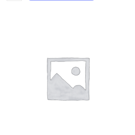
163
Cherries
aantal