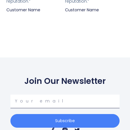
reputation.”
reputation.”
Customer Name
Customer Name
Join Our Newsletter
Your
email
Subscribe
F
T