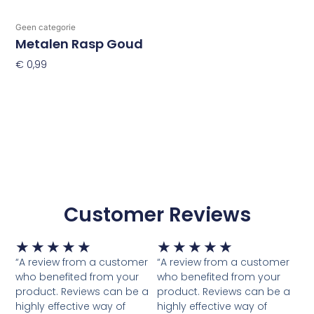
Geen categorie
Metalen Rasp Goud
€
0,99
Toevoegen Aan Winkelwagen
Customer Reviews
Waardering
Waardering
★
★
★
★
★
★
★
★
★
★
5
5
“A review from a customer
“A review from a customer
van
van
who benefited from your
who benefited from your
5
5
product. Reviews can be a
product. Reviews can be a
highly effective way of
highly effective way of