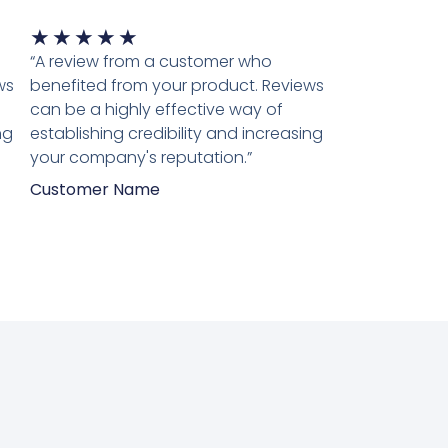
Waardering
★
★
★
★
★
5
“A review from a customer who
van
ws
benefited from your product. Reviews
5
can be a highly effective way of
ng
establishing credibility and increasing
your company's reputation.”
Customer Name