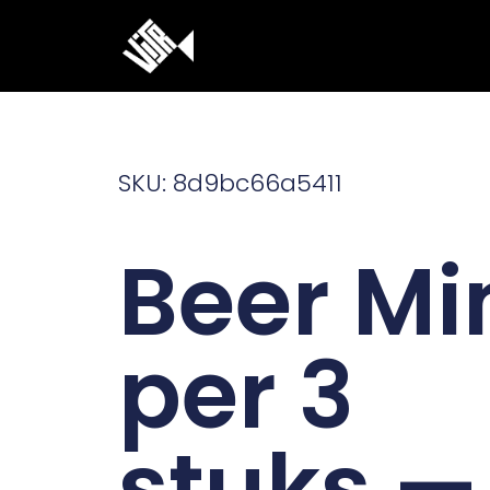
Ga
naar
de
inhoud
SKU: 8d9bc66a5411
Beer Mi
per 3
stuks —