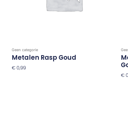
Geen categorie
Gee
Metalen Rasp Goud
Me
G
€
0,99
€
0
Toevoegen Aan Winkelwagen
To