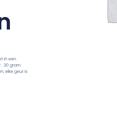
n
kt in een
r. 30 gram
n, elke geur is