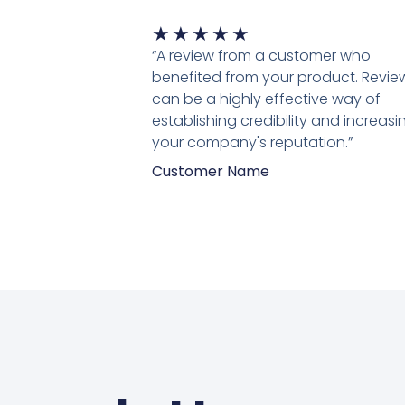
Waardering
★
★
★
★
★
5
“A review from a customer who
van
benefited from your product. Revie
5
can be a highly effective way of
establishing credibility and increasi
your company's reputation.”
Customer Name