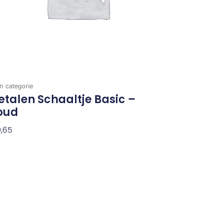
n categorie
talen Schaaltje Basic –
oud
,65
evoegen Aan Winkelwagen