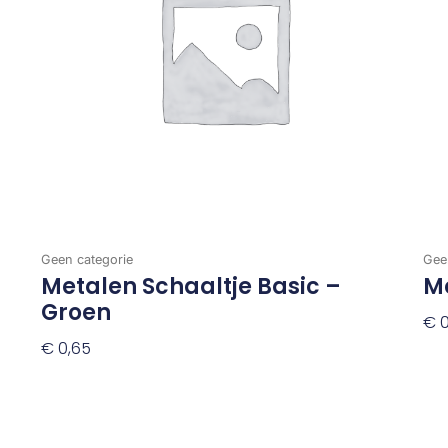
Geen categorie
Gee
Metalen Schaaltje Basic –
M
Groen
€
0
€
0,65
To
Toevoegen Aan Winkelwagen