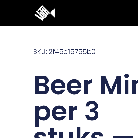
Ga
naar
de
inhoud
SKU: 2f45d15755b0
Beer Mi
per 3
stuks —