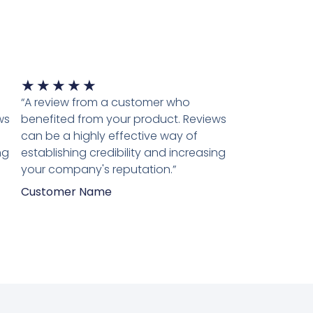
Waardering
★
★
★
★
★
5
“A review from a customer who
van
ws
benefited from your product. Reviews
5
can be a highly effective way of
ng
establishing credibility and increasing
your company's reputation.”
Customer Name