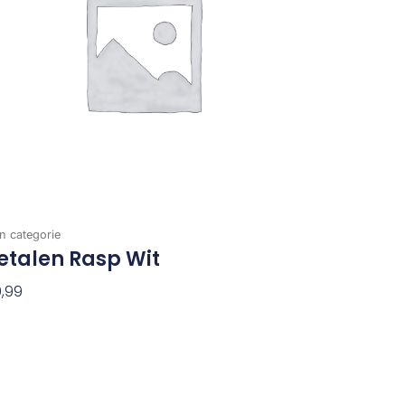
n categorie
etalen Rasp Wit
,99
evoegen Aan Winkelwagen