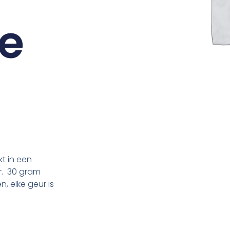
te
kt in een
r. 30 gram
n, elke geur is