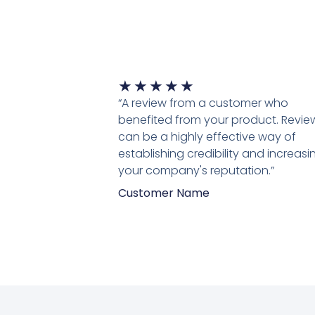
Waardering
★
★
★
★
★
5
“A review from a customer who
van
benefited from your product. Revie
5
can be a highly effective way of
establishing credibility and increasi
your company's reputation.”
Customer Name