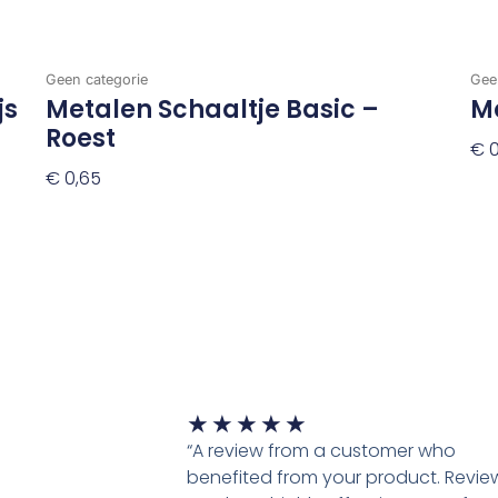
Geen categorie
Gee
js
Metalen Schaaltje Basic –
M
Roest
€
0
€
0,65
To
Toevoegen Aan Winkelwagen
Waardering
★
★
★
★
★
5
“A review from a customer who
van
benefited from your product. Revie