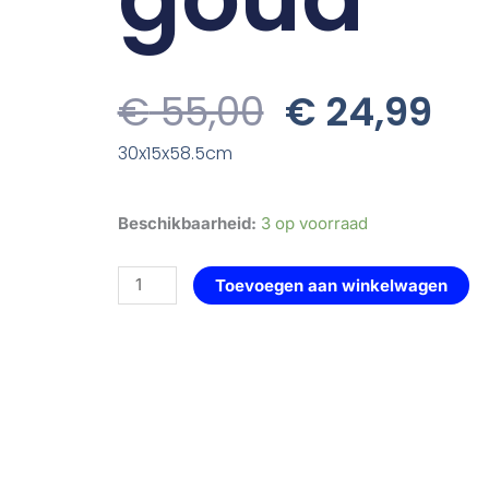
Oorspronk
Hu
€
55,00
€
24,99
Prijs
Pri
30x15x58.5cm
Was:
Is:
€ 55,00.
€ 
Beeld
Beschikbaarheid:
3 op voorraad
knoop
goud
Toevoegen aan winkelwagen
aantal