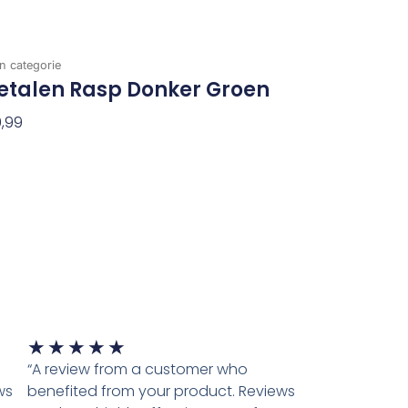
n categorie
etalen Rasp Donker Groen
,99
evoegen Aan Winkelwagen
Waardering
★
★
★
★
★
5
“A review from a customer who
van
ws
benefited from your product. Reviews