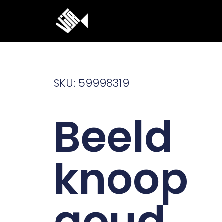
Ga
naar
de
inhoud
SKU: 59998319
Beeld
knoop
goud