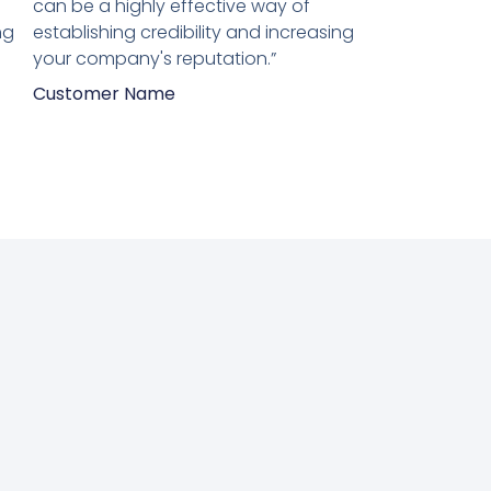
5
can be a highly effective way of
ng
establishing credibility and increasing
your company's reputation.”
Customer Name