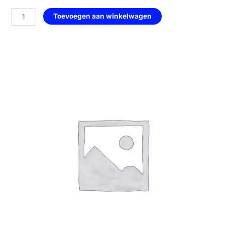
Basic
Toevoegen aan winkelwagen
Roos
Klein
—
121
Patchouli
aantal