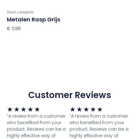
Geen categorie
Metalen Rasp Grijs
€
0,99
Toevoegen Aan Winkelwagen
Customer Reviews
Waardering
Waardering
★
★
★
★
★
★
★
★
★
★
5
5
“A review from a customer
“A review from a customer
van
van
who benefited from your
who benefited from your
5
5
product. Reviews can be a
product. Reviews can be a
highly effective way of
highly effective way of