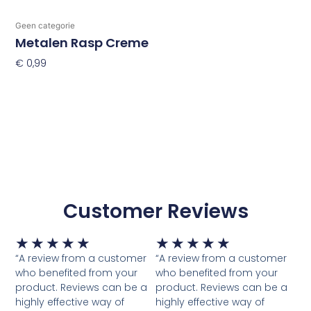
Geen categorie
Metalen Rasp Creme
€
0,99
Toevoegen Aan Winkelwagen
Customer Reviews
Waardering
Waardering
★
★
★
★
★
★
★
★
★
★
5
5
“A review from a customer
“A review from a customer
van
van
who benefited from your
who benefited from your
5
5
product. Reviews can be a
product. Reviews can be a
highly effective way of
highly effective way of