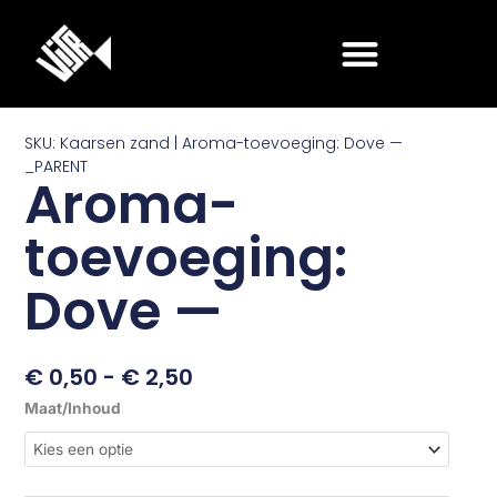
Ga
naar
de
inhoud
SKU: Kaarsen zand | Aroma-toevoeging: Dove —
_PARENT
Aroma-
toevoeging:
Dove —
Prijsklasse:
€
0,50
-
€
2,50
€ 0,50
Aroma-
Maat/Inhoud
Tot
toevoeging:
€ 2,50
Dove
—