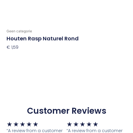
Geen categorie
Houten Rasp Naturel Rond
€
1,59
Toevoegen Aan Winkelwagen
Customer Reviews
Waardering
Waardering
★
★
★
★
★
★
★
★
★
★
5
5
“A review from a customer
“A review from a customer