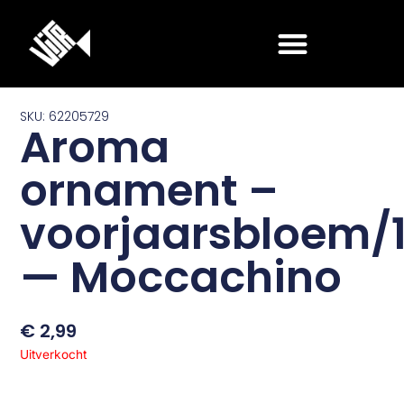
Ga
naar
de
inhoud
SKU: 62205729
Aroma
ornament –
voorjaarsbloem/
— Moccachino
€
2,99
Uitverkocht