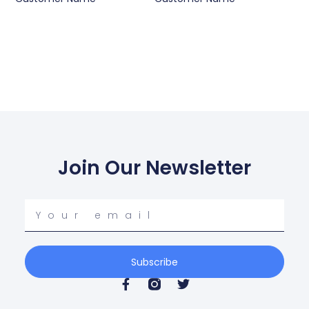
Join Our Newsletter
Your
email
Subscribe
F
T
a
w
c
i