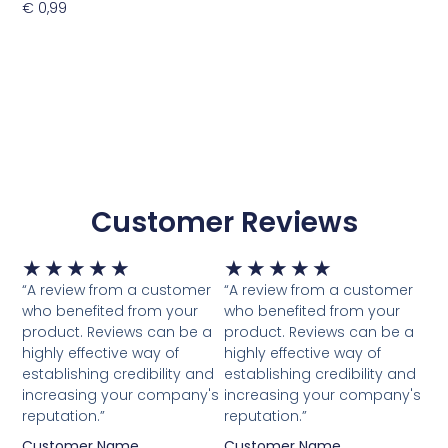
€
0,99
Toevoegen Aan Winkelwagen
Customer Reviews
Waardering
Waardering
★
★
★
★
★
★
★
★
★
★
5
5
“A review from a customer
“A review from a customer
van
van
who benefited from your
who benefited from your
5
5
product. Reviews can be a
product. Reviews can be a
highly effective way of
highly effective way of
establishing credibility and
establishing credibility and
increasing your company's
increasing your company's
reputation.”
reputation.”
Customer Name
Customer Name