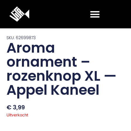
Ga
naar
de
inhoud
SKU: 62699873
Aroma
ornament –
rozenknop XL —
Appel Kaneel
€
3,99
Uitverkocht