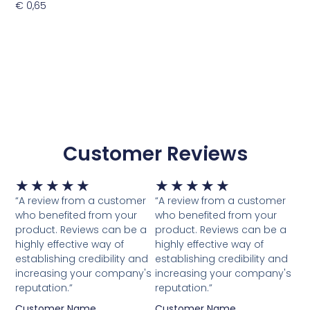
€
0,65
Toevoegen Aan Winkelwagen
Customer Reviews
Waardering
Waardering
★
★
★
★
★
★
★
★
★
★
5
5
“A review from a customer
“A review from a customer
van
van
who benefited from your
who benefited from your
5
5
product. Reviews can be a
product. Reviews can be a
highly effective way of
highly effective way of
establishing credibility and
establishing credibility and
increasing your company's
increasing your company's
reputation.”
reputation.”
Customer Name
Customer Name