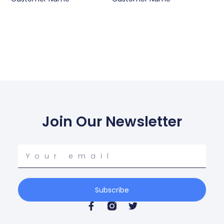
Join Our Newsletter
Your
email
Subscribe
F
T
a
w
c
i