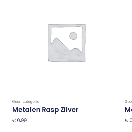
Geen categorie
Gee
Metalen Rasp Zilver
M
€
0,99
€
0
Toevoegen Aan Winkelwagen
To