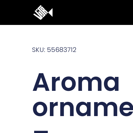
Ga
naar
de
inhoud
SKU: 55683712
Aroma
orname
–