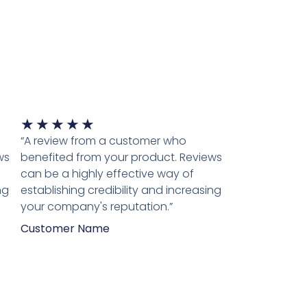
Waardering
★
★
★
★
★
5
“A review from a customer who
van
ws
benefited from your product. Reviews
5
can be a highly effective way of
ng
establishing credibility and increasing
your company's reputation.”
Customer Name