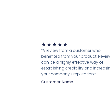
Waardering
★
★
★
★
★
5
“A review from a customer who
van
benefited from your product. Revie
5
can be a highly effective way of
establishing credibility and increasi
your company's reputation.”
Customer Name