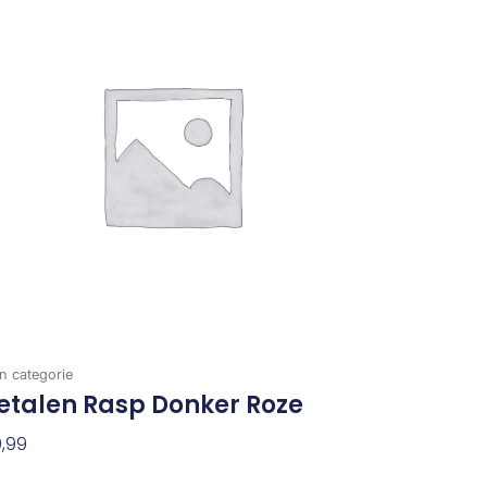
n categorie
etalen Rasp Donker Roze
,99
evoegen Aan Winkelwagen