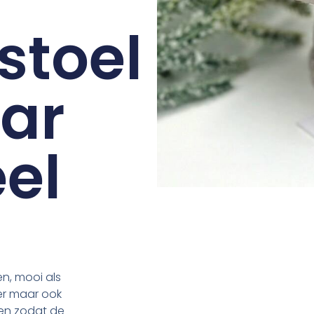
stoel
ar
el
n, mooi als
er maar ook
oen zodat de