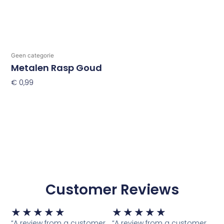
Geen categorie
Metalen Rasp Goud
€
0,99
Toevoegen Aan Winkelwagen
Customer Reviews
Waardering
Waardering
★
★
★
★
★
★
★
★
★
★
5
5
“A review from a customer
“A review from a customer