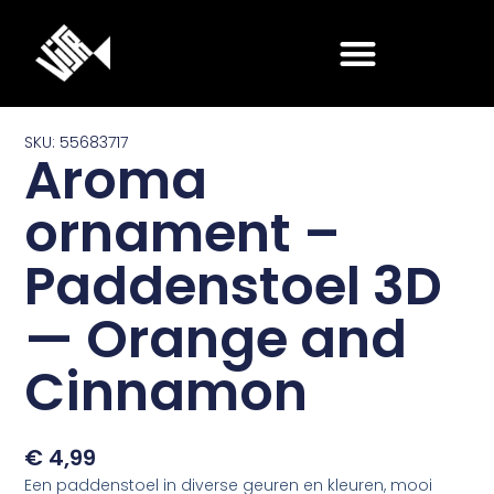
Ga
naar
de
inhoud
SKU: 55683717
Aroma
ornament –
Paddenstoel 3D
— Orange and
Cinnamon
€
4,99
Een paddenstoel in diverse geuren en kleuren, mooi