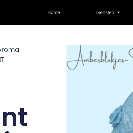
Home
Diensten
 Aroma
NT
nt