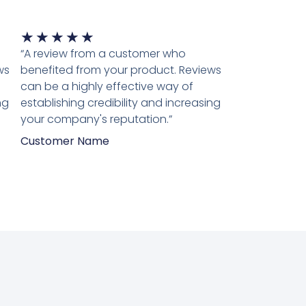
Waardering
★
★
★
★
★
5
“A review from a customer who
van
ws
benefited from your product. Reviews
5
can be a highly effective way of
ng
establishing credibility and increasing
your company's reputation.”
Customer Name