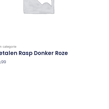
n categorie
etalen Rasp Donker Roze
,99
evoegen Aan Winkelwagen