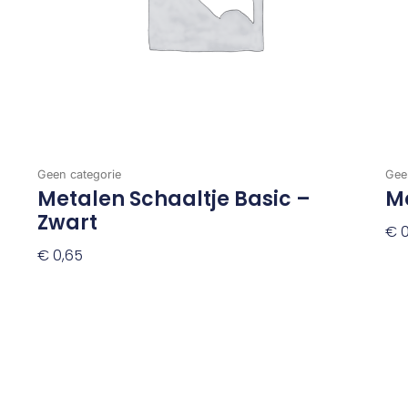
Geen categorie
Gee
Metalen Schaaltje Basic –
M
Zwart
€
0
€
0,65
To
Toevoegen Aan Winkelwagen