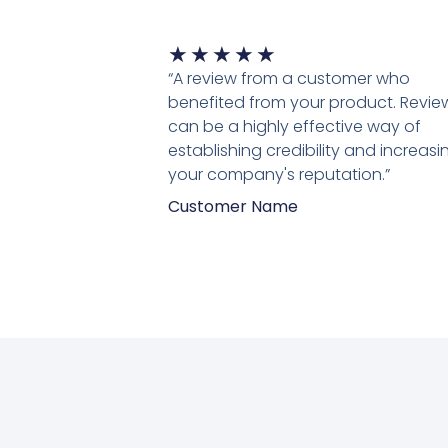
Waardering
★
★
★
★
★
5
“A review from a customer who
van
benefited from your product. Revie
5
can be a highly effective way of
establishing credibility and increasi
your company's reputation.”
Customer Name