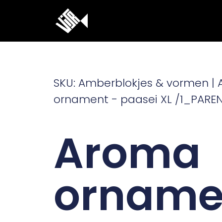
Ga
naar
de
inhoud
SKU: Amberblokjes & vormen |
ornament - paasei XL /1_PARE
Aroma
orname