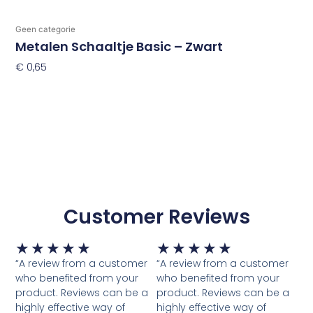
Geen categorie
Metalen Schaaltje Basic – Zwart
€
0,65
Toevoegen Aan Winkelwagen
Customer Reviews
Waardering
Waardering
★
★
★
★
★
★
★
★
★
★
5
5
“A review from a customer
“A review from a customer
van
van
who benefited from your
who benefited from your
5
5
product. Reviews can be a
product. Reviews can be a
highly effective way of
highly effective way of