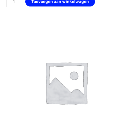
Toevoegen aan winkelwagen
—
163
Cherries
aantal