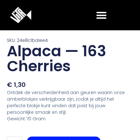
Ga
naar
de
inhoud
SKU: 24e8c1ba1ee4
Alpaca — 163
Cherries
€
1,30
Ontdek de verscheidenheid aan geuren waarin onze
amberblokjes verkrijgbaar zijn, zodat je altijd het
perfecte blokje kunt vinden dat past bij jouw
persoonlijke smaak en stijl.
Gewicht 70 Gram
Alpaca