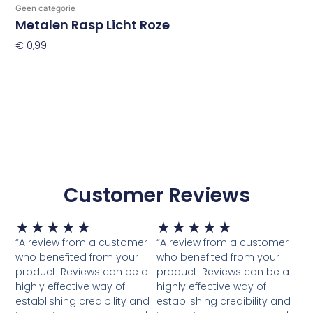
Geen categorie
Metalen Rasp Licht Roze
€
0,99
Toevoegen Aan Winkelwagen
Customer Reviews
Waardering
Waardering
★
★
★
★
★
★
★
★
★
★
5
5
“A review from a customer
“A review from a customer
van
van
who benefited from your
who benefited from your
5
5
product. Reviews can be a
product. Reviews can be a
highly effective way of
highly effective way of
establishing credibility and
establishing credibility and