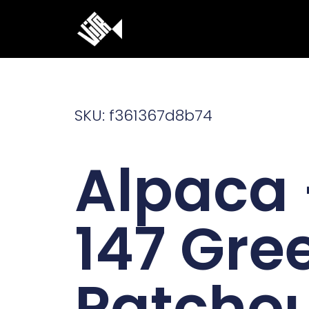
Ga
naar
de
inhoud
SKU: f361367d8b74
Alpaca
147 Gre
Patchou