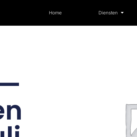
Home
Diensten
 —
en
li