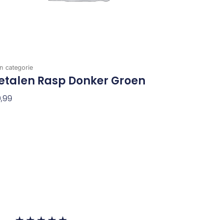
n categorie
etalen Rasp Donker Groen
,99
evoegen Aan Winkelwagen
Waardering