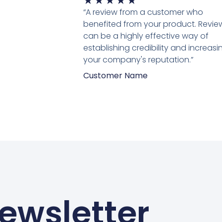
★
★
★
★
★
5
“A review from a customer who
van
benefited from your product. Revie
5
can be a highly effective way of
establishing credibility and increasi
your company's reputation.”
Customer Name
ewsletter