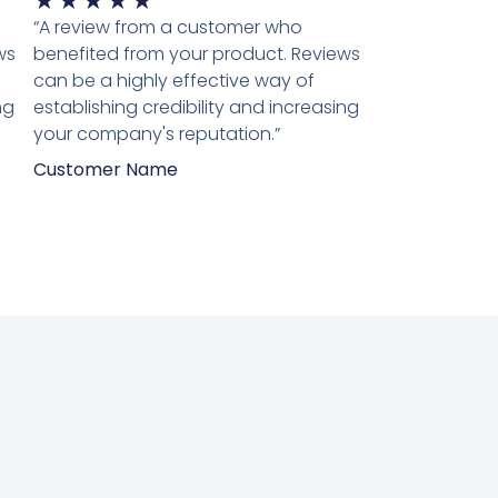
★
★
★
★
★
5
“A review from a customer who
van
ws
benefited from your product. Reviews
5
can be a highly effective way of
ng
establishing credibility and increasing
your company's reputation.”
Customer Name