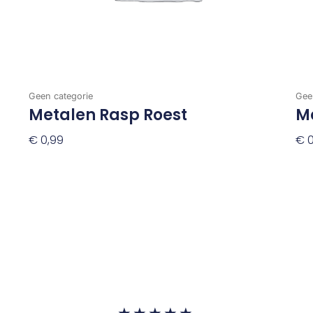
Geen categorie
Gee
Metalen Rasp Roest
M
€
0,99
€
0
Toevoegen Aan Winkelwagen
To
Waardering