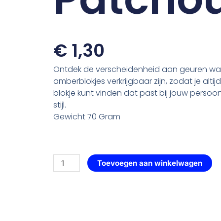
€
1,30
Ontdek de verscheidenheid aan geuren wa
amberblokjes verkrijgbaar zijn, zodat je altij
blokje kunt vinden dat past bij jouw persoo
stijl.
Gewicht 70 Gram
Alpaca
Toevoegen aan winkelwagen
—
147
Green
Patchouli
aantal