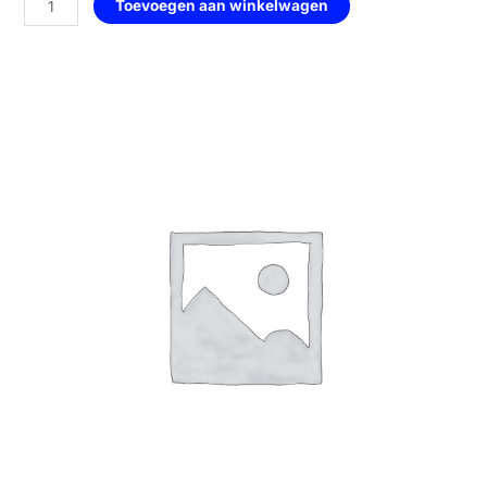
Toevoegen aan winkelwagen
—
143
Orange
Zest
aantal