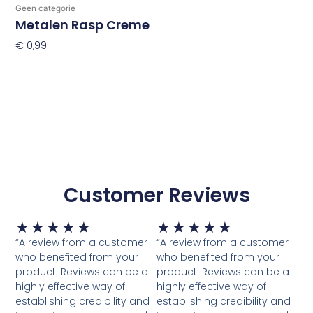
Geen categorie
Metalen Rasp Creme
€
0,99
Toevoegen Aan Winkelwagen
Customer Reviews
Waardering
Waardering
★
★
★
★
★
★
★
★
★
★
5
5
“A review from a customer
“A review from a customer
van
van
who benefited from your
who benefited from your
5
5
product. Reviews can be a
product. Reviews can be a
highly effective way of
highly effective way of
establishing credibility and
establishing credibility and