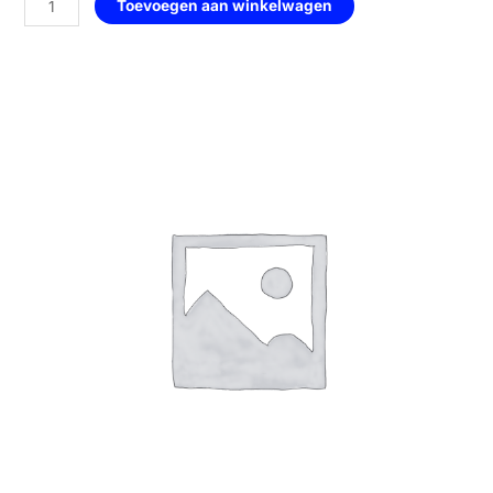
Toevoegen aan winkelwagen
—
135
White
Amber
aantal