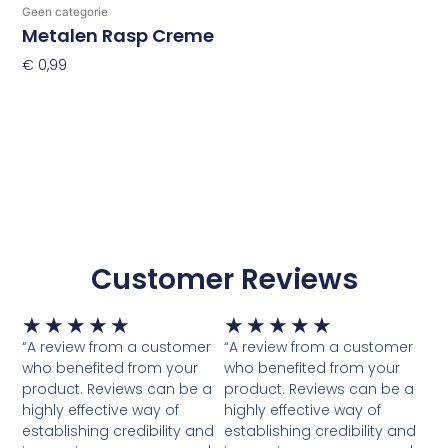
Geen categorie
Metalen Rasp Creme
€
0,99
Toevoegen Aan Winkelwagen
Customer Reviews
Waardering
Waardering
★
★
★
★
★
★
★
★
★
★
5
5
“A review from a customer
“A review from a customer
van
van
who benefited from your
who benefited from your
5
5
product. Reviews can be a
product. Reviews can be a
highly effective way of
highly effective way of
establishing credibility and
establishing credibility and