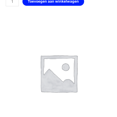
Toevoegen aan winkelwagen
—
105
Royal
Pink
aantal