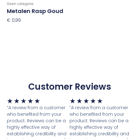
Geen categorie
Metalen Rasp Goud
€
0,99
Toevoegen Aan Winkelwagen
Customer Reviews
Waardering
Waardering
★
★
★
★
★
★
★
★
★
★
5
5
“A review from a customer
“A review from a customer
van
van
who benefited from your
who benefited from your
5
5
product. Reviews can be a
product. Reviews can be a
highly effective way of
highly effective way of
establishing credibility and
establishing credibility and