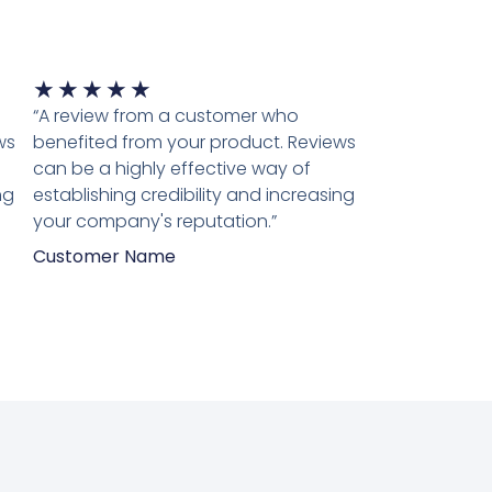
Waardering
★
★
★
★
★
5
“A review from a customer who
van
ws
benefited from your product. Reviews
5
can be a highly effective way of
ng
establishing credibility and increasing
your company's reputation.”
Customer Name