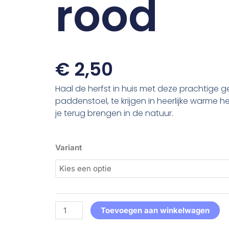
rood
€
2,50
Haal de herfst in huis met deze prachtige 
paddenstoel, te krijgen in heerlijke warme h
je terug brengen in de natuur.
3D
Variant
Paddenstoel
rood
aantal
Toevoegen aan winkelwagen