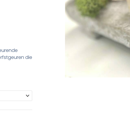
geurende
erfstgeuren die