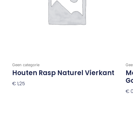
Geen categorie
Gee
Houten Rasp Naturel Vierkant
Me
G
€
1,25
€
0
Toevoegen Aan Winkelwagen
To