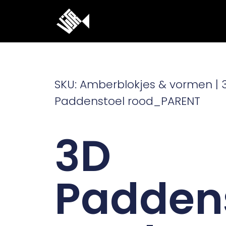
Ga
naar
de
inhoud
SKU: Amberblokjes & vormen | 
Paddenstoel rood_PARENT
3D
Padden