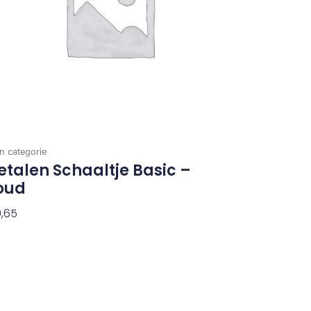
n categorie
talen Schaaltje Basic –
oud
,65
evoegen Aan Winkelwagen