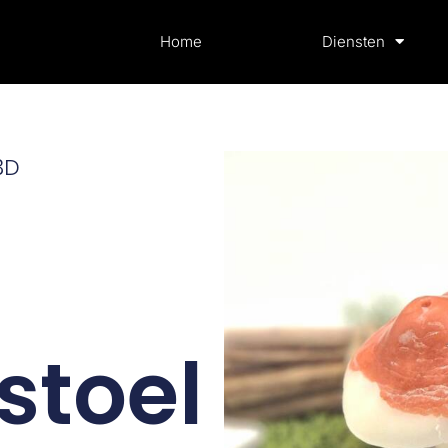
Home
Diensten
3D
stoel