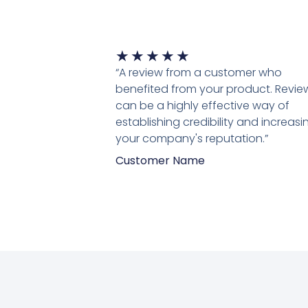
Waardering
★
★
★
★
★
5
“A review from a customer who
van
benefited from your product. Revie
5
can be a highly effective way of
establishing credibility and increasi
your company's reputation.”
Customer Name